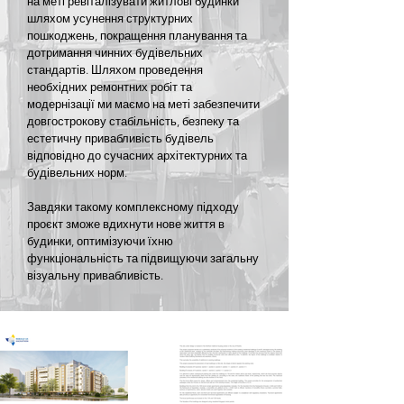
на меті ревіталізувати житлові будинки
шляхом усунення структурних
пошкоджень, покращення планування та
дотримання чинних будівельних
стандартів. Шляхом проведення
необхідних ремонтних робіт та
модернізації ми маємо на меті забезпечити
довгострокову стабільність, безпеку та
естетичну привабливість будівель
відповідно до сучасних архітектурних та
будівельних норм.
Завдяки такому комплексному підходу
проєкт зможе вдихнути нове життя в
будинки, оптимізуючи їхню
функціональність та підвищуючи загальну
візуальну привабливість.