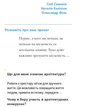
Гліб Семякін
Наталія Калініна
Олександр Філь
Розкажіть про ваш проект
Перше, з чого ми почали, це 
поїхали на місцевість та 
дослідили ділянку. Було дуже 
важливо зрозуміти місцевість, 
відчути рельєф, орієнтацію по 
сторонам світу, з якого боку 
проходить транспорт, де дитячі 
Що для мене означає архітектура?
майданчики і т.п. Деякі члени 
Робити з простору об’єм для зручного 
нашої команди виросли та 
життя. Це можливість покращити життя 
провели дитинство на Північній 
людям, привити естетику, передати 
Салтівці, тому для нас це 
культуру. Можливо, навіть, спростити деякі 
Чому я беру участь в архітектурних
важливий проект. Коли ми 
рутинні речі.

конкурсах?
-Гліб Семякін

почали працювати над ним, то 