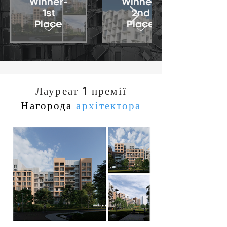
Winner-
Winner-
1st
2nd
Place
Place
Лауреат 1 премії
Нагорода
архітектора