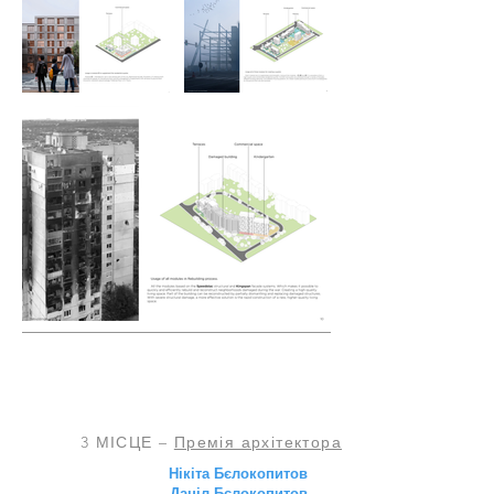
3 МІСЦЕ –
Премія архітектора
Нікіта Бєлокопитов
Даніл Бєлокопитов