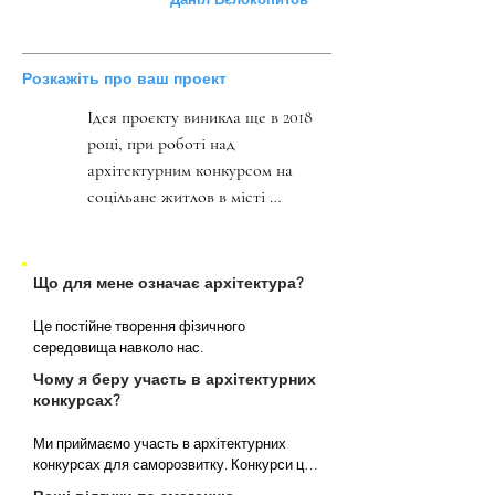
Розкажіть про ваш проект
Ідея проєкту виникла ще в 2018 
році, при роботі над 
архітектурним конкурсом на 
соцільане житлов в місті 
Маріуполі. Для конкурсу Rebuild 
Ukraine, ми доопрацювали і 
адаптували ідею, і створили нову 
Що для мене означає архітектура?
версію проєкту.

Це постійне творення фізичного 
Унікальною особливістю нашого 
середовища навколо нас.
проєкту в першу чергу є 
Чому я беру участь в архітектурних
адаптивність і стандартизація, 
конкурсах?
саме так і виникла його назва - 
Adaptive Standard.

Ми приймаємо участь в архітектурних 
Використовуючи цю систему, 
конкурсах для саморозвитку. Конкурси це 
завжди екстремальне середовище з 
можна створити достатньо 