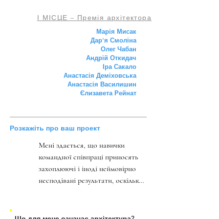
І МІСЦЕ – Премія архітектора
Марія Мисак
Дар'я Смоліна
Олег Чабан
Андрій Откидач
Іра Сакало
Анастасія Деміховська
Анастасія Василишин
Єлизавета Рейнат
Розкажіть про ваш проект
Мені здається, що навички 
командної співпраці приносять 
захоплюючі і іноді неймовірно 
несподівані результати, оскільки 
кожен учасник групи вносить 
свій унікальний досвід та 
професійний погляд. Завдяки 
Що для мене означає архітектура?