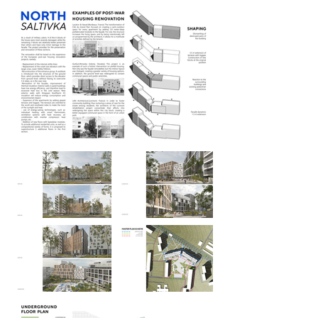
як speedstack, або 
використовувати панелі kingspan.