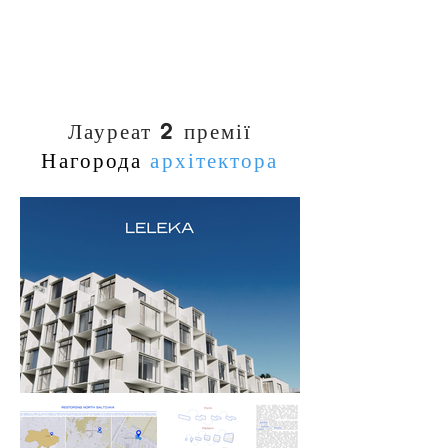
запропонованими модульними системами 
досвід роботи над проектом реконструкції 
збірки та енергоефективними панелями в 
постраждалої забудови, і сподіваємося, 
контексті України та відбудови. Ми 
що зможемо використати отримані знання і 
сподіваємось прийняти безпосередню 
допомогти у відбудові нашої країни.
участь у реалізації проекту та чекаємо на 
Перемогу України.
Лауреат 2 премії
Нагорода
архітектора