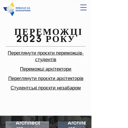
ПЕРЕМОЖЦІ
2023
РОКУ
Переглянути проєкти переможців-
студентів
Переможці архітектор
и
Переглянути проєкти архітекторів
Студентські проєкти незабаром
Architect
Architect