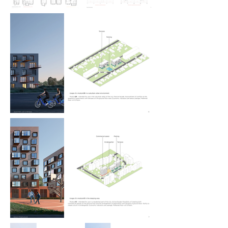
деякі навіть виросли на цьому 
районі.

З цікавого це відчуття 
відповідальності яки ми 
відчували під час роботи, це не 
просто конкурс десь за кордоном 
на краще бачення – це 
стосується дому.

-Саша Філь